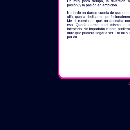
En muy poco tiempo, la diversión se
pasión, y la pasión en ambición.
No tardé en darme cuenta de que querí
allá, quería dedicarme profesionalment
Me di cuenta de que no deseaba na
eso. Quería darme a mi misma la o
intentarlo. No importaba cuanto pudiera
duro que pudiera llegar a ser. Era mi su
por el!